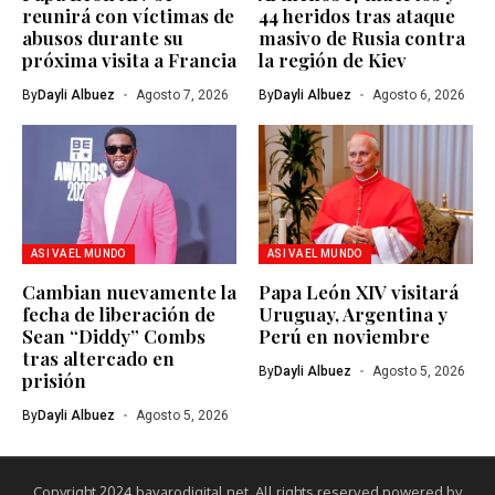
reunirá con víctimas de
44 heridos tras ataque
abusos durante su
masivo de Rusia contra
próxima visita a Francia
la región de Kiev
By
Dayli Albuez
Agosto 7, 2026
By
Dayli Albuez
Agosto 6, 2026
ASI VA EL MUNDO
ASI VA EL MUNDO
Cambian nuevamente la
Papa León XIV visitará
fecha de liberación de
Uruguay, Argentina y
Sean “Diddy” Combs
Perú en noviembre
tras altercado en
By
Dayli Albuez
Agosto 5, 2026
prisión
By
Dayli Albuez
Agosto 5, 2026
Copyright 2024 bavarodigital.net. All rights reserved powered by