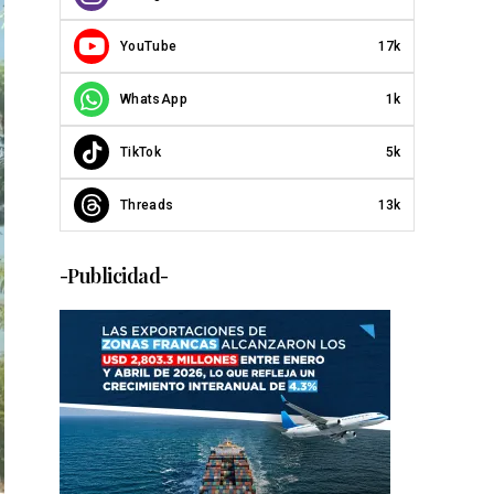
YouTube
17k
WhatsApp
1k
TikTok
5k
Threads
13k
-Publicidad-