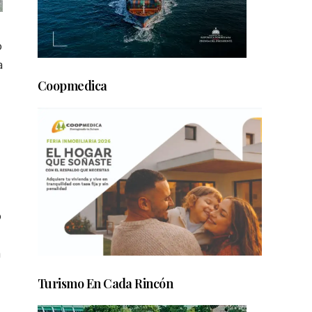
o
a
Coopmedica
o
a
Turismo En Cada Rincón