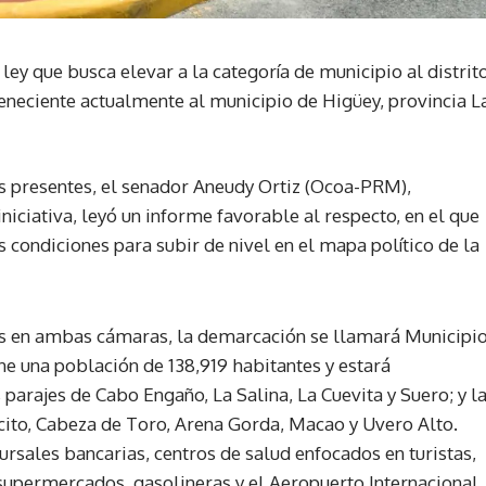
ey que busca elevar a la categoría de municipio al distrit
eneciente actualmente al municipio de Higüey, provincia L
tos presentes, el senador Aneudy Ortiz (Ocoa-PRM),
niciativa, leyó un informe favorable al respecto, en el que
 condiciones para subir de nivel en el mapa político de la
os en ambas cámaras, la demarcación se llamará Municipi
ne una población de 138,919 habitantes y estará
 parajes de Cabo Engaño, La Salina, La Cuevita y Suero; y l
cito, Cabeza de Toro, Arena Gorda, Macao y Uvero Alto.
rsales bancarias, centros de salud enfocados en turistas,
 supermercados, gasolineras y el Aeropuerto Internacional