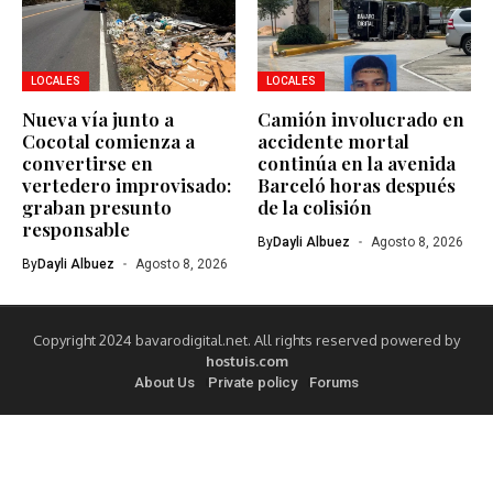
LOCALES
LOCALES
Nueva vía junto a
Camión involucrado en
Cocotal comienza a
accidente mortal
convertirse en
continúa en la avenida
vertedero improvisado:
Barceló horas después
graban presunto
de la colisión
responsable
By
Dayli Albuez
Agosto 8, 2026
By
Dayli Albuez
Agosto 8, 2026
Copyright 2024 bavarodigital.net. All rights reserved powered by
hostuis.com
About Us
Private policy
Forums