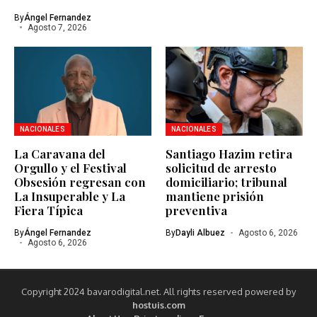
By
Ángel Fernandez
Agosto 7, 2026
NACIONALES
NACIONALES
La Caravana del
Santiago Hazim retira
Orgullo y el Festival
solicitud de arresto
Obsesión regresan con
domiciliario; tribunal
La Insuperable y La
mantiene prisión
Fiera Típica
preventiva
By
Ángel Fernandez
By
Dayli Albuez
Agosto 6, 2026
Agosto 6, 2026
Copyright 2024 bavarodigital.net. All rights reserved powered by
hostuis.com