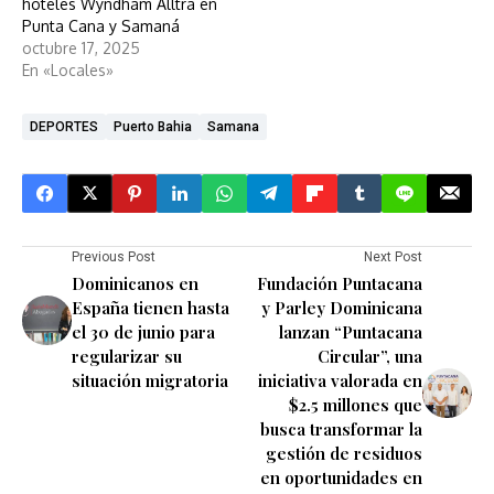
hoteles Wyndham Alltra en
Punta Cana y Samaná
octubre 17, 2025
En «Locales»
DEPORTES
Puerto Bahia
Samana
Previous Post
Next Post
Dominicanos en
Fundación Puntacana
España tienen hasta
y Parley Dominicana
el 30 de junio para
lanzan “Puntacana
regularizar su
Circular”, una
situación migratoria
iniciativa valorada en
$2.5 millones que
busca transformar la
gestión de residuos
en oportunidades en