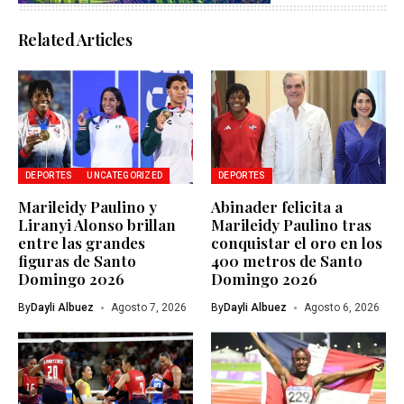
Related Articles
DEPORTES
UNCATEGORIZED
DEPORTES
Marileidy Paulino y
Abinader felicita a
Liranyi Alonso brillan
Marileidy Paulino tras
entre las grandes
conquistar el oro en los
figuras de Santo
400 metros de Santo
Domingo 2026
Domingo 2026
By
Dayli Albuez
Agosto 7, 2026
By
Dayli Albuez
Agosto 6, 2026