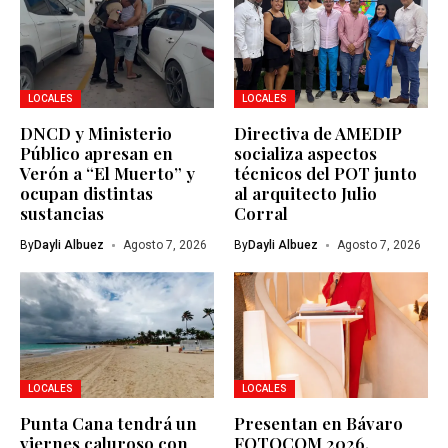
LOCALES
LOCALES
DNCD y Ministerio
Directiva de AMEDIP
Público apresan en
socializa aspectos
Verón a “El Muerto” y
técnicos del POT junto
ocupan distintas
al arquitecto Julio
sustancias
Corral
By
Dayli Albuez
Agosto 7, 2026
By
Dayli Albuez
Agosto 7, 2026
LOCALES
LOCALES
Punta Cana tendrá un
Presentan en Bávaro
viernes caluroso con
FOTOCOM 2026,