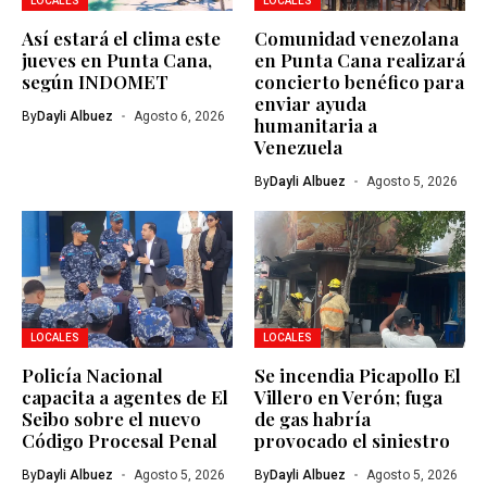
LOCALES
LOCALES
Así estará el clima este
Comunidad venezolana
jueves en Punta Cana,
en Punta Cana realizará
según INDOMET
concierto benéfico para
enviar ayuda
By
Dayli Albuez
Agosto 6, 2026
humanitaria a
Venezuela
By
Dayli Albuez
Agosto 5, 2026
LOCALES
LOCALES
Policía Nacional
Se incendia Picapollo El
capacita a agentes de El
Villero en Verón; fuga
Seibo sobre el nuevo
de gas habría
Código Procesal Penal
provocado el siniestro
By
Dayli Albuez
Agosto 5, 2026
By
Dayli Albuez
Agosto 5, 2026