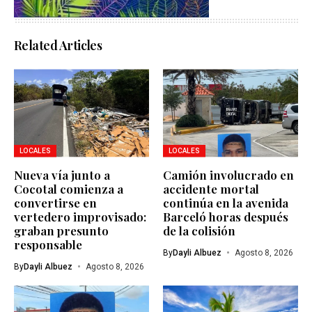
Related Articles
LOCALES
LOCALES
Nueva vía junto a
Camión involucrado en
Cocotal comienza a
accidente mortal
convertirse en
continúa en la avenida
vertedero improvisado:
Barceló horas después
graban presunto
de la colisión
responsable
By
Dayli Albuez
Agosto 8, 2026
By
Dayli Albuez
Agosto 8, 2026