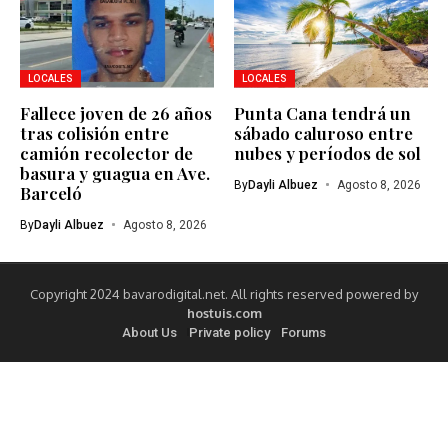
LOCALES
LOCALES
Fallece joven de 26 años
Punta Cana tendrá un
tras colisión entre
sábado caluroso entre
camión recolector de
nubes y períodos de sol
basura y guagua en Ave.
By
Dayli Albuez
Agosto 8, 2026
Barceló
By
Dayli Albuez
Agosto 8, 2026
Copyright 2024 bavarodigital.net. All rights reserved powered by
hostuis.com
About Us
Private policy
Forums