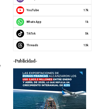
YouTube
17k
WhatsApp
1k
TikTok
5k
Threads
13k
-Publicidad-
e