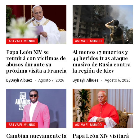
ASI VA EL MUNDO
ASI VA EL MUNDO
Papa León XIV se
Al menos 17 muertos y
reunirá con víctimas de
44 heridos tras ataque
abusos durante su
masivo de Rusia contra
próxima visita a Francia
la región de Kiev
By
Dayli Albuez
Agosto 7, 2026
By
Dayli Albuez
Agosto 6, 2026
ASI VA EL MUNDO
ASI VA EL MUNDO
Cambian nuevamente la
Papa León XIV visitará