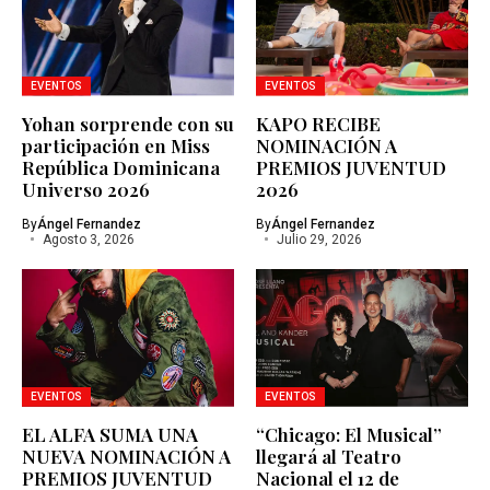
EVENTOS
EVENTOS
Yohan sorprende con su
KAPO RECIBE
participación en Miss
NOMINACIÓN A
República Dominicana
PREMIOS JUVENTUD
Universo 2026
2026
By
Ángel Fernandez
By
Ángel Fernandez
Agosto 3, 2026
Julio 29, 2026
EVENTOS
EVENTOS
EL ALFA SUMA UNA
“Chicago: El Musical”
NUEVA NOMINACIÓN A
llegará al Teatro
PREMIOS JUVENTUD
Nacional el 12 de