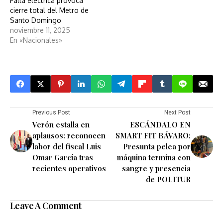
Falla eléctrica provoca
cierre total del Metro de
Santo Domingo
noviembre 11, 2025
En «Nacionales»
Previous Post
Next Post
Verón estalla en
ESCÁNDALO EN
aplausos: reconocen
SMART FIT BÁVARO:
labor del fiscal Luis
Presunta pelea por
Omar García tras
máquina termina con
recientes operativos
sangre y presencia
de POLITUR
Leave A Comment