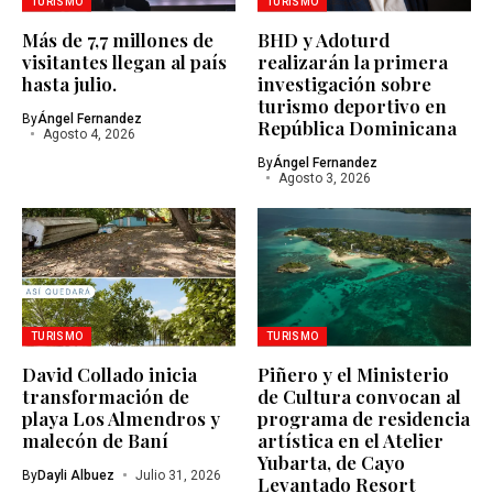
TURISMO
TURISMO
Más de 7,7 millones de
BHD y Adoturd
visitantes llegan al país
realizarán la primera
hasta julio.
investigación sobre
turismo deportivo en
By
Ángel Fernandez
República Dominicana
Agosto 4, 2026
By
Ángel Fernandez
Agosto 3, 2026
TURISMO
TURISMO
David Collado inicia
Piñero y el Ministerio
transformación de
de Cultura convocan al
playa Los Almendros y
programa de residencia
malecón de Baní
artística en el Atelier
Yubarta, de Cayo
By
Dayli Albuez
Julio 31, 2026
Levantado Resort