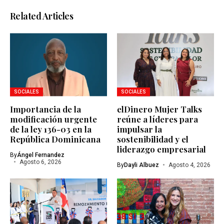
Related Articles
SOCIALES
SOCIALES
Importancia de la
elDinero Mujer Talks
modificación urgente
reúne a líderes para
de la ley 136-03 en la
impulsar la
República Dominicana
sostenibilidad y el
liderazgo empresarial
By
Ángel Fernandez
Agosto 6, 2026
By
Dayli Albuez
Agosto 4, 2026