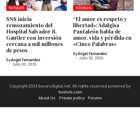
SOCIALES
SOCIALES
SNS inicia
“El amor es respeto y
remozamiento del
libertad»: Adalgisa
Hospital Salvador B.
Pantaleón habla de
Gautier con inversión
amor, vida y pérdida en
cercana a mil millones
«Cinco Palabras»
de pesos
By
Ángel Fernandez
Julio 30, 2026
By
Ángel Fernandez
Julio 30, 2026
Copyright 2024 bavarodigital.net. All rights reserved powered by
hostuis.com
About Us
Private policy
Forums