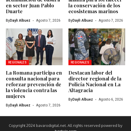
en sector Juan Pablo
la conservación de los
Duarte
ecosistemas marinos
By
Dayli Albuez
Agosto 7, 2026
By
Dayli Albuez
Agosto 7, 2026
REGIONALES
REGIONALES
La Romana participa en
Destacan labor del
consulta nacional para
director regional de la
reforzar prevención de
Policía Nacional en La
la violencia contra las
Altagracia
mujeres
By
Dayli Albuez
Agosto 6, 2026
By
Dayli Albuez
Agosto 7, 2026
Copyright 2024 bavarodigital.net. All rights reserved powered by