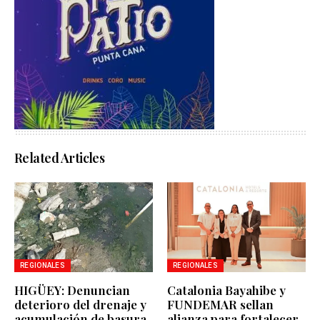
Related Articles
REGIONALES
REGIONALES
HIGÜEY: Denuncian
Catalonia Bayahibe y
deterioro del drenaje y
FUNDEMAR sellan
acumulación de basura
alianza para fortalecer