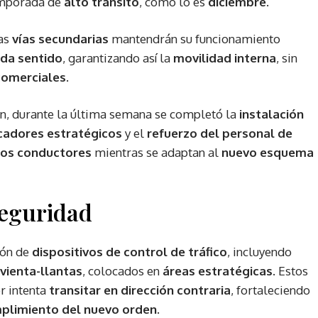
temporada de
alto tránsito
, como lo es
diciembre
.
las
vías secundarias
mantendrán su funcionamiento
ada sentido
, garantizando así la
movilidad interna
, sin
comerciales
.
, durante la última semana se completó la
instalación
icadores estratégicos
y el
refuerzo del personal de
los conductores
mientras se adaptan al
nuevo esquema
seguridad
ión de
dispositivos de control de tráfico
, incluyendo
vienta-llantas
, colocados en
áreas estratégicas
. Estos
r intenta
transitar en dirección contraria
, fortaleciendo
plimiento del nuevo orden
.