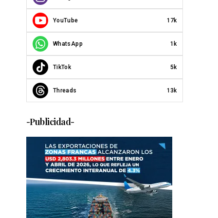
YouTube
17k
WhatsApp
1k
TikTok
5k
Threads
13k
-Publicidad-