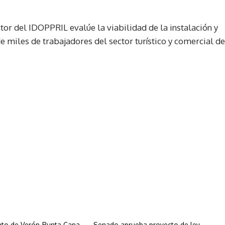
tor del IDOPPRIL evalúe la viabilidad de la instalación y
de miles de trabajadores del sector turístico y comercial de
to de Verón-Punta Cana
Senado aprueba proyecto de ley