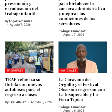
prevención y
para fortalecer la
erradicación del
carrera administrativa
trabajo infantil
y mejorar las
condiciones de los
By
Ángel Fernandez
servidores
Agosto 7, 2026
By
Ángel Fernandez
Agosto 7, 2026
NACIONALES
NACIONALES
TRAE refuerza su
La Caravana del
flotilla con nuevos
Orgullo y el Festival
autobuses para el
Obsesión regresan con
regreso a clases
La Insuperable y La
Fiera Típica
By
Dayli Albuez
Agosto 6, 2026
By
Ángel Fernandez
Agosto 6, 2026