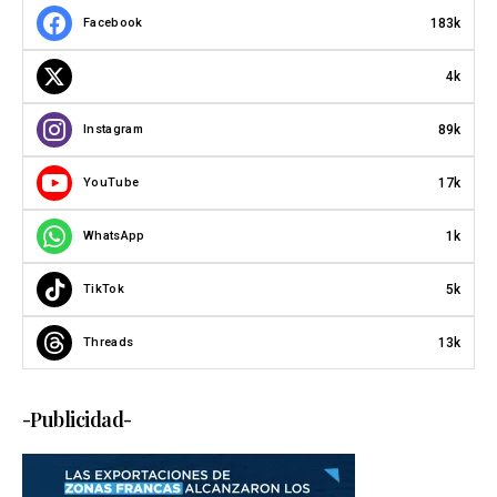
183k
Facebook
4k
89k
Instagram
17k
YouTube
1k
WhatsApp
5k
TikTok
13k
Threads
-Publicidad-