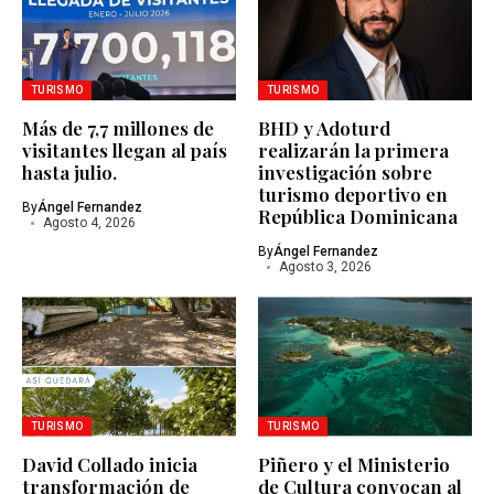
TURISMO
TURISMO
Más de 7,7 millones de
BHD y Adoturd
visitantes llegan al país
realizarán la primera
hasta julio.
investigación sobre
turismo deportivo en
By
Ángel Fernandez
República Dominicana
Agosto 4, 2026
By
Ángel Fernandez
Agosto 3, 2026
TURISMO
TURISMO
David Collado inicia
Piñero y el Ministerio
transformación de
de Cultura convocan al