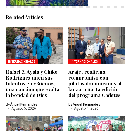
Related Articles
INTERNACIONALES
INTERNACIONALES
Rafael Z. Ayala y Chiko
Arajet reafirma
Rodríguez unen sus
compromiso con
talentos en «Bueno»,
pilotos dominicanos al
una canción que exalta
lanzar cuarta edición
la bondad de Dios
del programa Cadetes
By
Ángel Fernandez
By
Ángel Fernandez
Agosto 5, 2026
Agosto 4, 2026