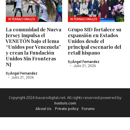
INTERNACIONALES
INTERNACIONALES
La comunidad de Nueva
Grupo SID fortalece su
Jersey impulsa el
expansión en Estados
VENETÓN bajo el lema
Unidos desde el
“Unidos por Venezuela”
principal escenario del
y crean la Fundación
retail hispano
Unidos Sin Fronteras
By
Ángel Fernandez
NJ
Julio 21, 2026
By
Ángel Fernandez
Julio 21, 2026
Copyright 2024 bavarodigital.net. All rights reserved powered by
hostuis.com
About Us
Private policy
Forums