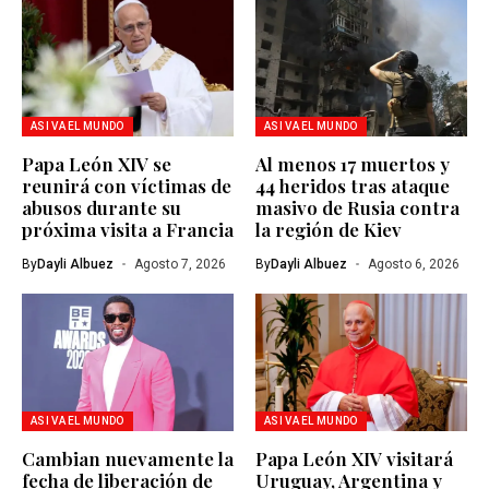
ASI VA EL MUNDO
ASI VA EL MUNDO
Papa León XIV se
Al menos 17 muertos y
reunirá con víctimas de
44 heridos tras ataque
abusos durante su
masivo de Rusia contra
próxima visita a Francia
la región de Kiev
By
Dayli Albuez
Agosto 7, 2026
By
Dayli Albuez
Agosto 6, 2026
ASI VA EL MUNDO
ASI VA EL MUNDO
Cambian nuevamente la
Papa León XIV visitará
fecha de liberación de
Uruguay, Argentina y