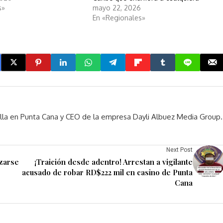
s»
mayo 22, 2026
En «Regionales»
rella en Punta Cana y CEO de la empresa Dayli Albuez Media Group.
Next Post
izarse
¡Traición desde adentro! Arrestan a vigilante
acusado de robar RD$222 mil en casino de Punta
Cana