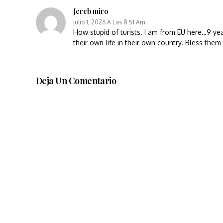
Jereb miro
Julio 1, 2026 A Las 8:51 Am
How stupid of turists. I am from EU here…9 yea
their own life in their own country. Bless the
Deja Un Comentario