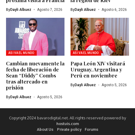
By
Dayli Albuez
Agosto 7, 2026
By
Dayli Albuez
Agosto 6, 2026
ASI VA EL MUNDO
ASI VA EL MUNDO
Cambian nuevamente la
Papa León XIV visitará
fecha de liberación de
Uruguay, Argentina y
Sean “Diddy” Combs
Perú en noviembre
tras altercado en
By
Dayli Albuez
Agosto 5, 2026
prisión
By
Dayli Albuez
Agosto 5, 2026
Copyright 2024 bavarodigital.net. All rights reserved powered by
hostuis.com
About Us
Private policy
Forums