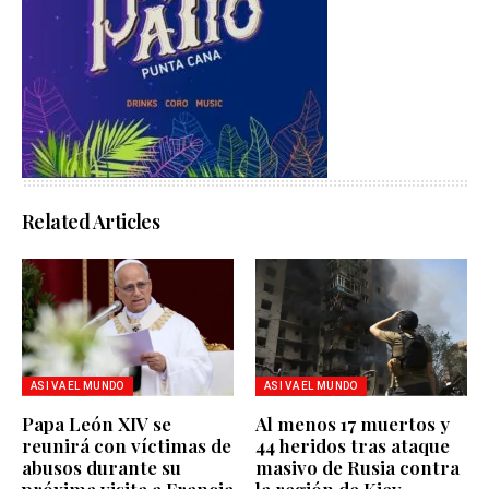
Related Articles
ASI VA EL MUNDO
ASI VA EL MUNDO
Papa León XIV se
Al menos 17 muertos y
reunirá con víctimas de
44 heridos tras ataque
abusos durante su
masivo de Rusia contra
próxima visita a Francia
la región de Kiev