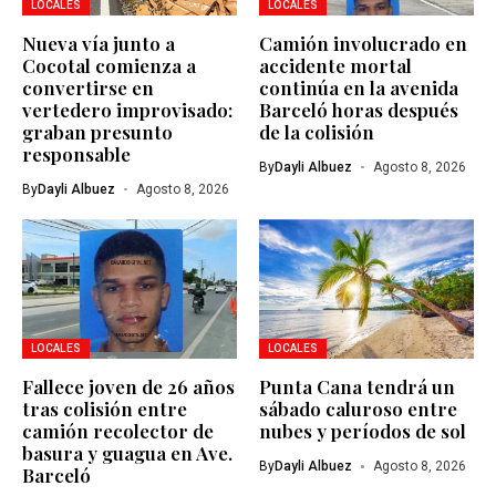
LOCALES
LOCALES
Nueva vía junto a
Camión involucrado en
Cocotal comienza a
accidente mortal
convertirse en
continúa en la avenida
vertedero improvisado:
Barceló horas después
graban presunto
de la colisión
responsable
By
Dayli Albuez
Agosto 8, 2026
By
Dayli Albuez
Agosto 8, 2026
LOCALES
LOCALES
Fallece joven de 26 años
Punta Cana tendrá un
tras colisión entre
sábado caluroso entre
camión recolector de
nubes y períodos de sol
basura y guagua en Ave.
By
Dayli Albuez
Agosto 8, 2026
Barceló