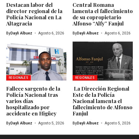
Destacan labor del
Central Romana
director regional de la
lamenta el fallecimiento
Policía Nacional en La
de su copropietario
Altagracia
Alfonso “Alfy” Fanjul
By
Dayli Albuez
Agosto 6, 2026
By
Dayli Albuez
Agosto 6, 2026
REGIONALES
REGIONALES
Fallece sargento de la
La Dirección Regional
Policía Nacional tras
Este de la Policía
varios días
Nacional lamenta el
hospitalizado por
fallecimiento de Alfonso
accidente en Higüey
Fanjul
By
Dayli Albuez
Agosto 5, 2026
By
Dayli Albuez
Agosto 5, 2026