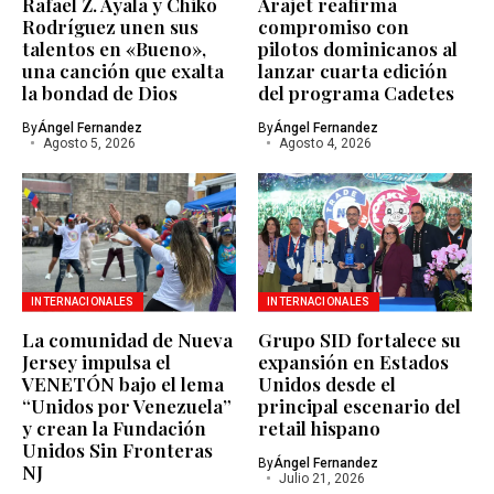
Rafael Z. Ayala y Chiko
Arajet reafirma
Rodríguez unen sus
compromiso con
talentos en «Bueno»,
pilotos dominicanos al
una canción que exalta
lanzar cuarta edición
la bondad de Dios
del programa Cadetes
By
Ángel Fernandez
By
Ángel Fernandez
Agosto 5, 2026
Agosto 4, 2026
INTERNACIONALES
INTERNACIONALES
La comunidad de Nueva
Grupo SID fortalece su
Jersey impulsa el
expansión en Estados
VENETÓN bajo el lema
Unidos desde el
“Unidos por Venezuela”
principal escenario del
y crean la Fundación
retail hispano
Unidos Sin Fronteras
By
Ángel Fernandez
NJ
Julio 21, 2026