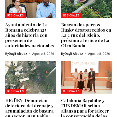
REGIONALES
REGIONALES
Ayuntamiento de La
Buscan dos perros
Romana celebra 125
Husky desaparecidos en
años de historia con
La Cruz del Isleño,
presencia de
próximo al cruce de La
autoridades nacionales
Otra Banda
By
Dayli Albuez
Agosto 8, 2026
By
Dayli Albuez
Agosto 8, 2026
REGIONALES
REGIONALES
HIGÜEY: Denuncian
Catalonia Bayahibe y
deterioro del drenaje y
FUNDEMAR sellan
acumulación de basura
alianza para fortalecer
en sector Juan Pablo
la conservación de los