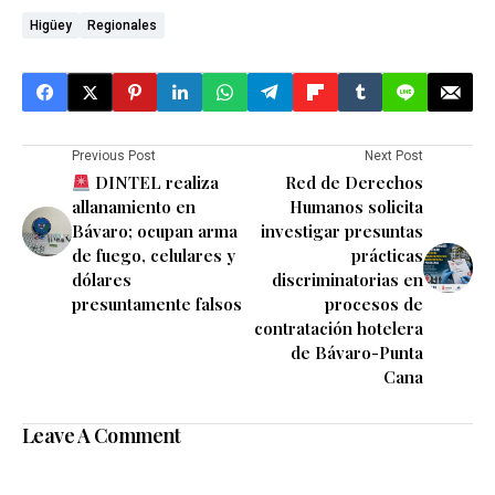
Higüey
Regionales
Previous Post
Next Post
DINTEL realiza
Red de Derechos
allanamiento en
Humanos solicita
Bávaro; ocupan arma
investigar presuntas
de fuego, celulares y
prácticas
dólares
discriminatorias en
presuntamente falsos
procesos de
contratación hotelera
de Bávaro-Punta
Cana
Leave A Comment