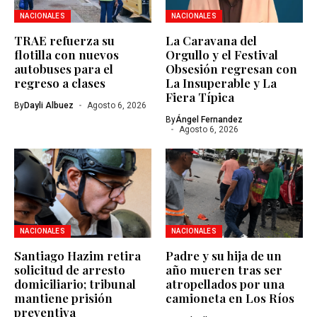
NACIONALES
NACIONALES
TRAE refuerza su
La Caravana del
flotilla con nuevos
Orgullo y el Festival
autobuses para el
Obsesión regresan con
regreso a clases
La Insuperable y La
Fiera Típica
By
Dayli Albuez
Agosto 6, 2026
By
Ángel Fernandez
Agosto 6, 2026
NACIONALES
NACIONALES
Santiago Hazim retira
Padre y su hija de un
solicitud de arresto
año mueren tras ser
domiciliario; tribunal
atropellados por una
mantiene prisión
camioneta en Los Ríos
preventiva