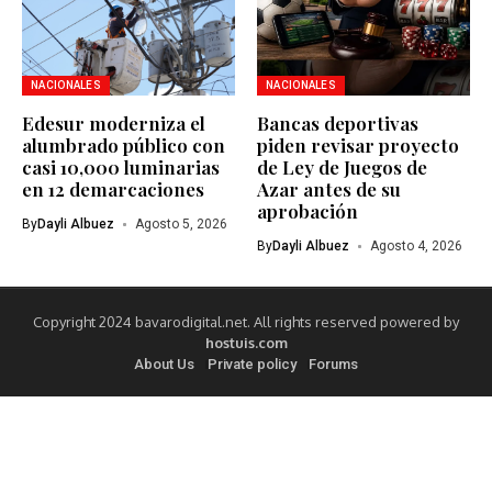
NACIONALES
NACIONALES
Edesur moderniza el
Bancas deportivas
alumbrado público con
piden revisar proyecto
casi 10,000 luminarias
de Ley de Juegos de
en 12 demarcaciones
Azar antes de su
aprobación
By
Dayli Albuez
Agosto 5, 2026
By
Dayli Albuez
Agosto 4, 2026
Copyright 2024 bavarodigital.net. All rights reserved powered by
hostuis.com
About Us
Private policy
Forums