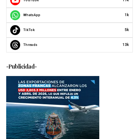
17k
YouTube
1k
WhatsApp
5k
TikTok
13k
Threads
-Publicidad-