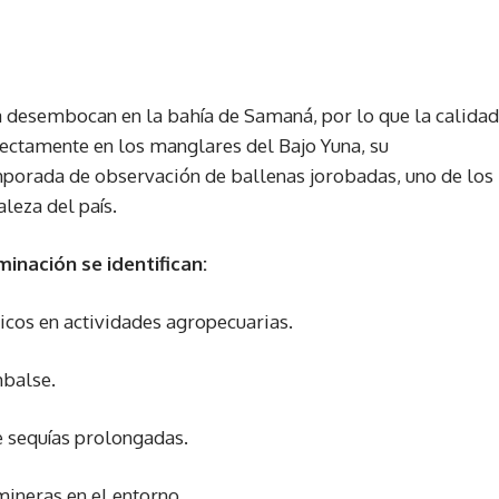
a desembocan en la bahía de Samaná, por lo que la calidad
irectamente en los manglares del Bajo Yuna, su
emporada de observación de ballenas jorobadas, uno de los
leza del país.
minación se identifican:
micos en actividades agropecuarias.
mbalse.
e sequías prolongadas.
ineras en el entorno.