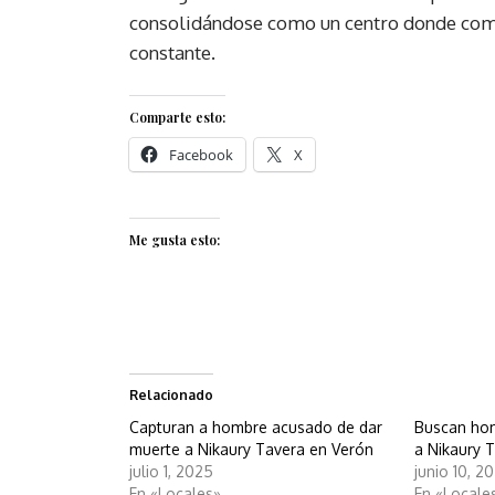
consolidándose como un centro donde come
constante.
Comparte esto:
Facebook
X
Me gusta esto:
Relacionado
Capturan a hombre acusado de dar
Buscan ho
muerte a Nikaury Tavera en Verón
a Nikaury 
julio 1, 2025
junio 10, 2
En «Locales»
En «Locale