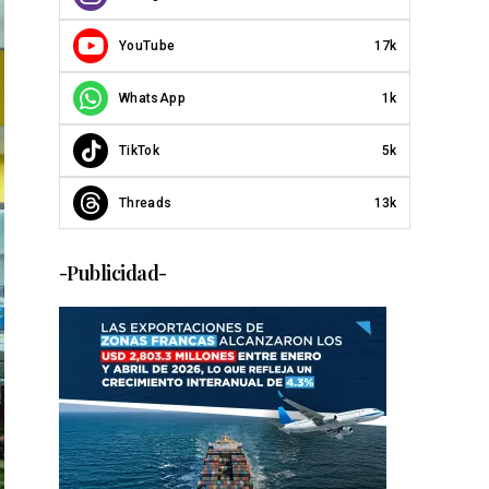
YouTube
17k
WhatsApp
1k
TikTok
5k
Threads
13k
-Publicidad-