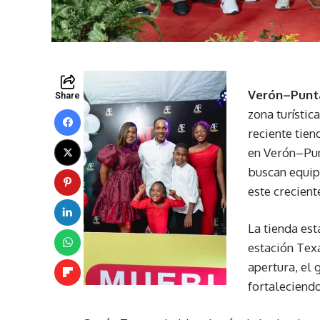
Verón–Punt
Share
zona turístic
reciente tie
en Verón–Pun
buscan equip
este creciente
La tienda est
estación Texa
apertura, el 
fortaleciendo