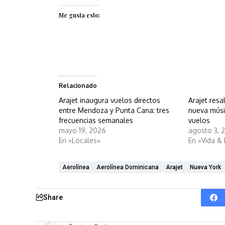
Me gusta esto:
Relacionado
Arajet inaugura vuelos directos
Arajet res
entre Mendoza y Punta Cana: tres
nueva músi
frecuencias semanales
vuelos
mayo 19, 2026
agosto 3, 
En «Locales»
En «Vida &
Aerolínea
Aerolínea Dominicana
Arajet
Nueva York
Share