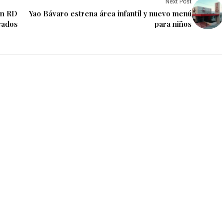
Next Post
en RD
Yao Bávaro estrena área infantil y nuevo menú
cados
para niños