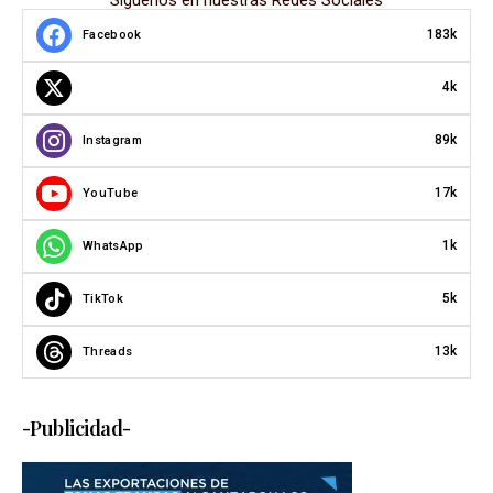
183k
Facebook
4k
89k
Instagram
17k
YouTube
1k
WhatsApp
5k
TikTok
13k
Threads
-Publicidad-