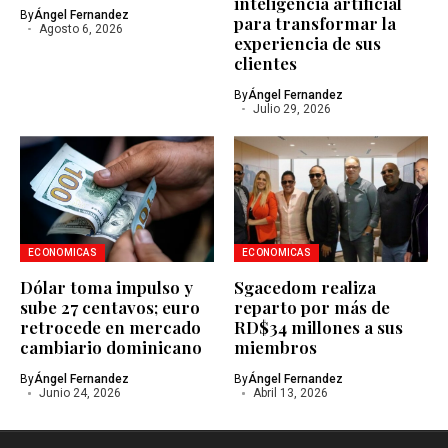
inteligencia artificial
By
Ángel Fernandez
para transformar la
Agosto 6, 2026
experiencia de sus
clientes
By
Ángel Fernandez
Julio 29, 2026
ECONOMICAS
ECONOMICAS
Dólar toma impulso y
Sgacedom realiza
sube 27 centavos; euro
reparto por más de
retrocede en mercado
RD$34 millones a sus
cambiario dominicano
miembros
By
Ángel Fernandez
By
Ángel Fernandez
Junio 24, 2026
Abril 13, 2026