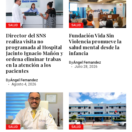
SALUD
SALUD
Director del SNS
Fundación Vida Sin
realiza visita no
Violencia promueve la
programada al Hospital
salud mental desde la
Jacinto Ignacio Mañón y
infancia
ordena eliminar trabas
By
Ángel Fernandez
en la atención a los
Julio 28, 2026
pacientes
By
Ángel Fernandez
Agosto 4, 2026
SALUD
SALUD