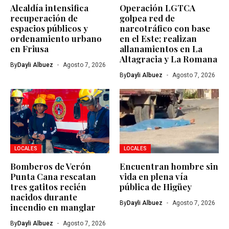
Alcaldía intensifica
Operación LGTCA
recuperación de
golpea red de
espacios públicos y
narcotráfico con base
ordenamiento urbano
en el Este; realizan
en Friusa
allanamientos en La
Altagracia y La Romana
By
Dayli Albuez
Agosto 7, 2026
By
Dayli Albuez
Agosto 7, 2026
LOCALES
LOCALES
Bomberos de Verón
Encuentran hombre sin
Punta Cana rescatan
vida en plena vía
tres gatitos recién
pública de Higüey
nacidos durante
By
Dayli Albuez
Agosto 7, 2026
incendio en manglar
By
Dayli Albuez
Agosto 7, 2026