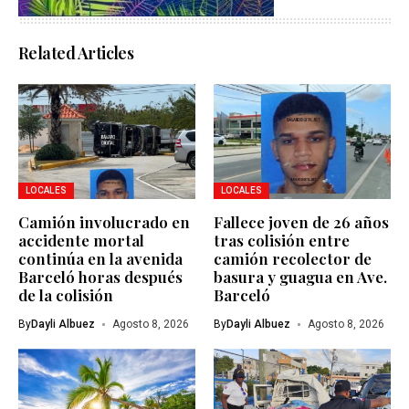
Related Articles
LOCALES
LOCALES
Camión involucrado en
Fallece joven de 26 años
accidente mortal
tras colisión entre
continúa en la avenida
camión recolector de
Barceló horas después
basura y guagua en Ave.
de la colisión
Barceló
By
Dayli Albuez
Agosto 8, 2026
By
Dayli Albuez
Agosto 8, 2026