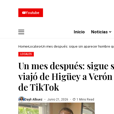
Youtube
Inicio
Noticias
Home
Locales
Un mes después: sigue sin aparecer hombre que
LOCALES
Un mes después: sigue 
viajó de Higüey a Verón
de TikTok
Dayli Albuez
Junio 21, 2026
1 Mins Read