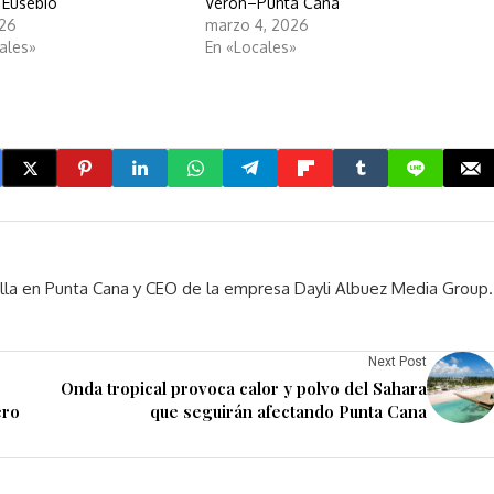
 Eusebio
Verón–Punta Cana
026
marzo 4, 2026
ales»
En «Locales»
rella en Punta Cana y CEO de la empresa Dayli Albuez Media Group.
Next Post
Onda tropical provoca calor y polvo del Sahara
ero
que seguirán afectando Punta Cana