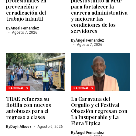
profesionales en
puestos junto al MAP
prevención y
para fortalecer la
erradicación del
carrera administrativa
trabajo infantil
y mejorar las
condiciones de los
By
Ángel Fernandez
servidores
Agosto 7, 2026
By
Ángel Fernandez
Agosto 7, 2026
NACIONALES
NACIONALES
TRAE refuerza su
La Caravana del
flotilla con nuevos
Orgullo y el Festival
autobuses para el
Obsesión regresan con
regreso a clases
La Insuperable y La
Fiera Típica
By
Dayli Albuez
Agosto 6, 2026
By
Ángel Fernandez