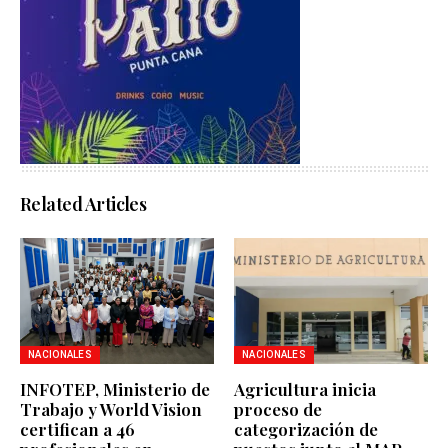
Related Articles
NACIONALES
NACIONALES
INFOTEP, Ministerio de
Agricultura inicia
Trabajo y World Vision
proceso de
certifican a 46
categorización de