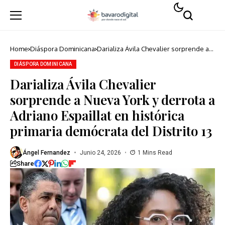
Home
Diáspora Dominicana
Darializa Ávila Chevalier sorprende a
Nueva York y derrota a Adriano
Espaillat en histórica primaria
DIÁSPORA DOMINICANA
demócrata del Distrito 13
Darializa Ávila Chevalier
sorprende a Nueva York y derrota a
Adriano Espaillat en histórica
primaria demócrata del Distrito 13
Ángel Fernandez
Junio 24, 2026
1 Mins Read
Share