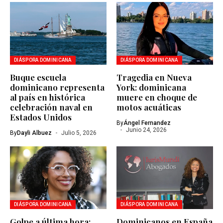
DIÁSPORA DOMINICANA
DIÁSPORA DOMINICANA
Buque escuela
Tragedia en Nueva
dominicano representa
York: dominicana
al país en histórica
muere en choque de
celebración naval en
motos acuáticas
Estados Unidos
By
Ángel Fernandez
Junio 24, 2026
By
Dayli Albuez
Julio 5, 2026
DIÁSPORA DOMINICANA
DIÁSPORA DOMINICANA
Golpe a última hora:
Dominicanos en España