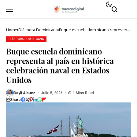
Home
Diáspora Dominicana
Buque escuela dominicano representa
al país en histórica celebración naval
en Estados Unidos
DIÁSPORA DOMINICANA
Buque escuela dominicano
representa al país en histórica
celebración naval en Estados
Unidos
Dayli Albuez
Julio 5, 2026
1 Mins Read
Share