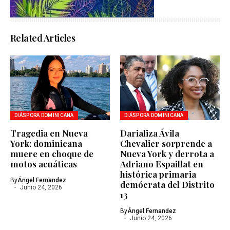
Related Articles
DIÁSPORA DOMINICANA
DIÁSPORA DOMINICANA
Tragedia en Nueva
Darializa Ávila
York: dominicana
Chevalier sorprende a
muere en choque de
Nueva York y derrota a
motos acuáticas
Adriano Espaillat en
histórica primaria
By
Ángel Fernandez
demócrata del Distrito
Junio 24, 2026
13
By
Ángel Fernandez
Junio 24, 2026