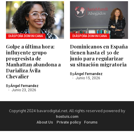
DIÁSPORA DOMINICANA
DIÁSPORA DOMINICANA
Golpe a última hora:
Dominicanos en España
influyente grupo
tienen hasta el 30 de
progresista de
junio para regularizar
Manhattan abandona a
su situación migratoria
Darializa Ávila
By
Ángel Fernandez
Chevalier
Junio 15, 2026
By
Ángel Fernandez
Junio 23, 2026
Copyright 2024 bavarodigital.net. All rights reserved powered by
hostuis.com
About Us
Private policy
Forums