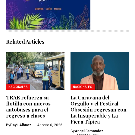
Related Articles
NACIONALES
NACIONALES
TRAE refuerza su
La Caravana del
flotilla con nuevos
Orgullo y el Festival
autobuses para el
Obsesión regresan con
regreso a clases
La Insuperable y La
Fiera Típica
By
Dayli Albuez
Agosto 6, 2026
By
Ángel Fernandez