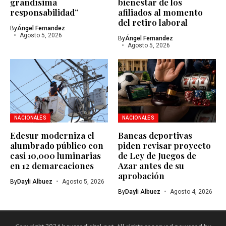
grandísima
bienestar de los
responsabilidad”
afiliados al momento
del retiro laboral
By
Ángel Fernandez
Agosto 5, 2026
By
Ángel Fernandez
Agosto 5, 2026
NACIONALES
NACIONALES
Edesur moderniza el
Bancas deportivas
alumbrado público con
piden revisar proyecto
casi 10,000 luminarias
de Ley de Juegos de
en 12 demarcaciones
Azar antes de su
aprobación
By
Dayli Albuez
Agosto 5, 2026
By
Dayli Albuez
Agosto 4, 2026