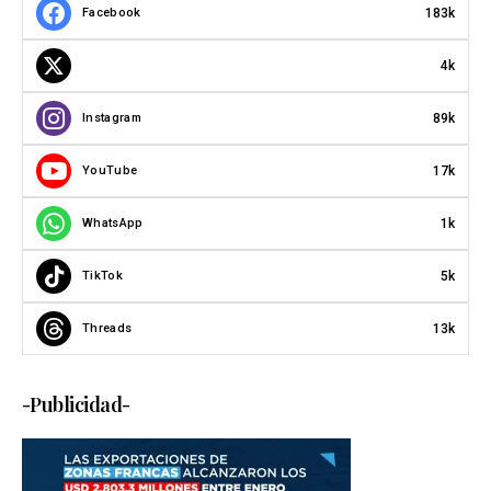
183k
Facebook
4k
89k
Instagram
17k
YouTube
1k
WhatsApp
5k
TikTok
13k
Threads
-Publicidad-