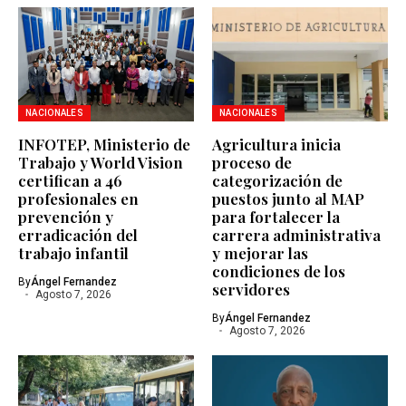
NACIONALES
NACIONALES
INFOTEP, Ministerio de
Agricultura inicia
Trabajo y World Vision
proceso de
certifican a 46
categorización de
profesionales en
puestos junto al MAP
prevención y
para fortalecer la
erradicación del
carrera administrativa
trabajo infantil
y mejorar las
condiciones de los
By
Ángel Fernandez
servidores
Agosto 7, 2026
By
Ángel Fernandez
Agosto 7, 2026