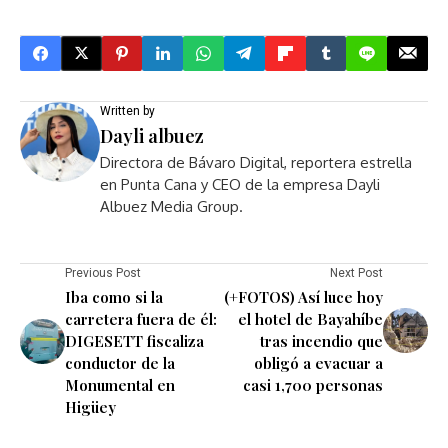
Written by
Dayli albuez
Directora de Bávaro Digital, reportera estrella
en Punta Cana y CEO de la empresa Dayli
Albuez Media Group.
Previous Post
Next Post
Iba como si la
(+FOTOS) Así luce hoy
carretera fuera de él:
el hotel de Bayahíbe
DIGESETT fiscaliza
tras incendio que
conductor de la
obligó a evacuar a
Monumental en
casi 1,700 personas
Higüey