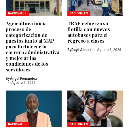
NACIONALES
NACIONALES
Agricultura inicia
TRAE refuerza su
proceso de
flotilla con nuevos
categorización de
autobuses para el
puestos junto al MAP
regreso a clases
para fortalecer la
By
Dayli Albuez
Agosto 6, 2026
carrera administrativa
y mejorar las
condiciones de los
servidores
By
Ángel Fernandez
Agosto 7, 2026
NACIONALES
NACIONALES