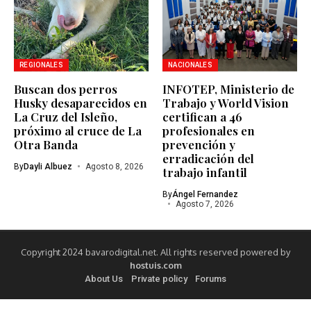
REGIONALES
NACIONALES
Buscan dos perros
INFOTEP, Ministerio de
Husky desaparecidos en
Trabajo y World Vision
La Cruz del Isleño,
certifican a 46
próximo al cruce de La
profesionales en
Otra Banda
prevención y
erradicación del
By
Dayli Albuez
Agosto 8, 2026
trabajo infantil
By
Ángel Fernandez
Agosto 7, 2026
Copyright 2024 bavarodigital.net. All rights reserved powered by
hostuis.com
About Us
Private policy
Forums