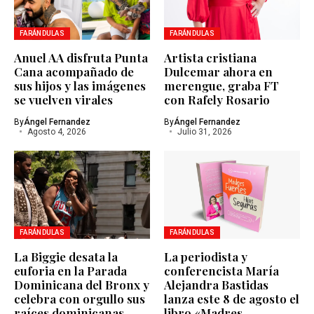
FARÁNDULAS
FARÁNDULAS
Anuel AA disfruta Punta
Artista cristiana
Cana acompañado de
Dulcemar ahora en
sus hijos y las imágenes
merengue, graba FT
se vuelven virales
con Rafely Rosario
By
Ángel Fernandez
By
Ángel Fernandez
Agosto 4, 2026
Julio 31, 2026
FARÁNDULAS
FARÁNDULAS
La Biggie desata la
La periodista y
euforia en la Parada
conferencista María
Dominicana del Bronx y
Alejandra Bastidas
celebra con orgullo sus
lanza este 8 de agosto el
raíces dominicanas
libro «Madres