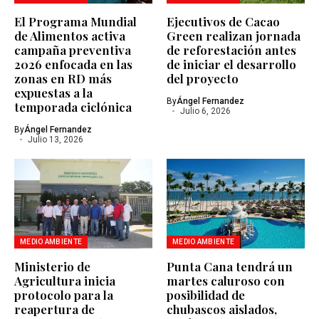
El Programa Mundial
Ejecutivos de Cacao
de Alimentos activa
Green realizan jornada
campaña preventiva
de reforestación antes
2026 enfocada en las
de iniciar el desarrollo
zonas en RD más
del proyecto
expuestas a la
By
Ángel Fernandez
temporada ciclónica
Julio 6, 2026
By
Ángel Fernandez
Julio 13, 2026
MEDIO AMBIENTE
MEDIO AMBIENTE
Ministerio de
Punta Cana tendrá un
Agricultura inicia
martes caluroso con
protocolo para la
posibilidad de
reapertura de
chubascos aislados,