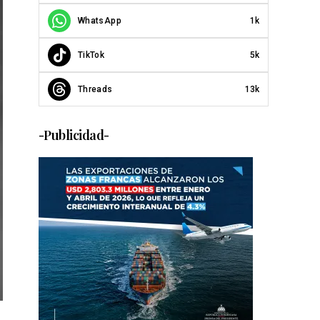
WhatsApp
1k
TikTok
5k
Threads
13k
-Publicidad-