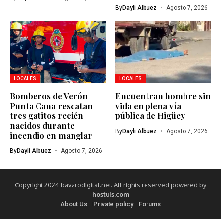
By
Dayli Albuez
Agosto 7, 2026
LOCALES
LOCALES
Bomberos de Verón
Encuentran hombre sin
Punta Cana rescatan
vida en plena vía
tres gatitos recién
pública de Higüey
nacidos durante
By
Dayli Albuez
Agosto 7, 2026
incendio en manglar
By
Dayli Albuez
Agosto 7, 2026
Copyright 2024 bavarodigital.net. All rights reserved powered by
hostuis.com
About Us
Private policy
Forums