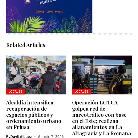
Related Articles
LOCALES
LOCALES
Alcaldía intensifica
Operación LGTCA
recuperación de
golpea red de
espacios públicos y
narcotráfico con base
ordenamiento urbano
en el Este; realizan
en Friusa
allanamientos en La
Altagracia y La Romana
By
Dayli Albuez
Agosto 7, 2026