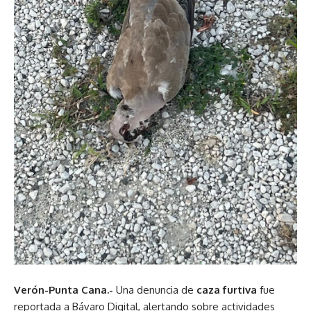
Verón-Punta Cana.-
Una denuncia de
caza furtiva
fue
reportada a Bávaro Digital, alertando sobre actividades