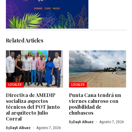
Related Articles
LOCALES
LOCALES
Directiva de AMEDIP
Punta Cana tendrá un
socializa aspectos
viernes caluroso con
técnicos del POT junto
posibilidad de
al arquitecto Julio
chubascos
Corral
By
Dayli Albuez
Agosto 7, 2026
By
Dayli Albuez
Agosto 7, 2026