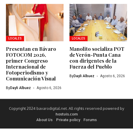
LOCALES
LOCALES
Presentan en Bávaro
Manolito socializa POT
FOTOCOM 2026,
de Verón-Punta Cana
primer Congreso
con dirigentes de la
Internacional de
Fuerza del Pueblo
Fotoperiodismo y
By
Dayli Albuez
Agosto 6, 2026
Comunicación Visual
By
Dayli Albuez
Agosto 6, 2026
Copyright 2024 bavarodigital.net. All rights reserved powered by
hostuis.com
About Us
Private policy
Forums